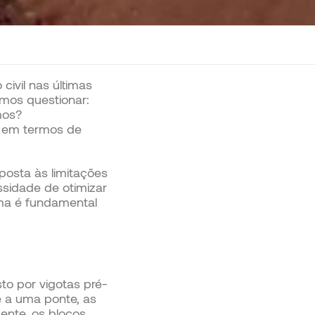
ivil nas últimas
mos questionar:
mos?
s em termos de
posta às limitações
ssidade de otimizar
ema é fundamental
to por vigotas pré-
 a uma ponte, as
ente, os blocos