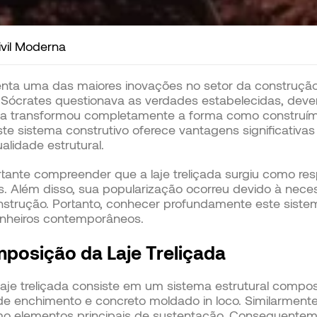
ivil Moderna
nta uma das maiores inovações no setor da construção c
ócrates questionava as verdades estabelecidas, deve
gia transformou completamente a forma como construí
e sistema construtivo oferece vantagens significativa
alidade estrutural.
tante compreender que a laje treliçada surgiu como res
s. Além disso, sua popularização ocorreu devido à nece
nstrução. Portanto, conhecer profundamente este sist
nheiros contemporâneos.
posição da Laje Treliçada
je treliçada consiste em um sistema estrutural compos
e enchimento e concreto moldado in loco. Similarmente
o elementos principais de sustentação. Consequentem