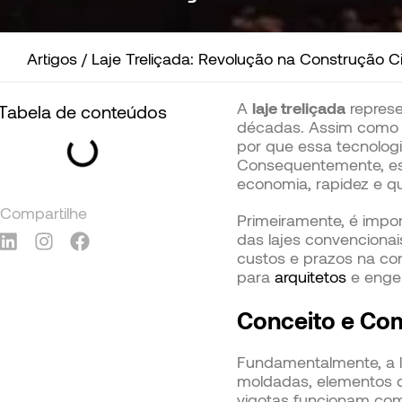
Artigos
/
Laje Treliçada: Revolução na Construção C
A
laje treliçada
represe
Tabela de conteúdos
décadas. Assim como S
por que essa tecnolo
Consequentemente, est
economia, rapidez e qu
Compartilhe
Primeiramente, é impor
das lajes convencionai
custos e prazos na co
para
arquitetos
e enge
Conceito e Com
Fundamentalmente, a la
moldadas, elementos d
vigotas funcionam com