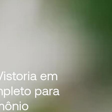
istoria em
mpleto para
mônio