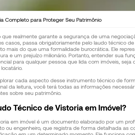
ia Completo para Proteger Seu Patrimônio
o que realmente garante a segurança de uma negociação
os casos, passa obrigatoriamente pelo laudo técnico de 
o mais do que uma formalidade burocrática. Ele repres
a e um prejuízo milionário. Portanto, entender sua funç
ncial para qualquer pessoa que lida com imóveis, seja c
locatário.
plorar cada aspecto desse instrumento técnico de form
final da leitura, você terá todas as informações necessá
ntes sobre seu patrimônio.
do Técnico de Vistoria em Imóvel?
toria em imóvel é um documento elaborado por um profis
o ou engenheiro, que registra de forma detalhada as co
ificação em um determinado momento. Ele funciona co