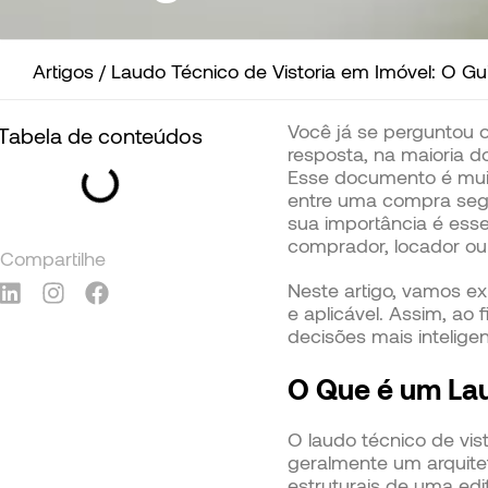
Artigos
/
Laudo Técnico de Vistoria em Imóvel: O Gu
Você já se perguntou 
Tabela de conteúdos
resposta, na maioria d
Esse documento é muit
entre uma compra segur
sua importância é esse
comprador, locador ou 
Compartilhe
Neste artigo, vamos ex
e aplicável. Assim, ao 
decisões mais intelige
O Que é um Lau
O laudo técnico de vis
geralmente um arquitet
estruturais de uma ed