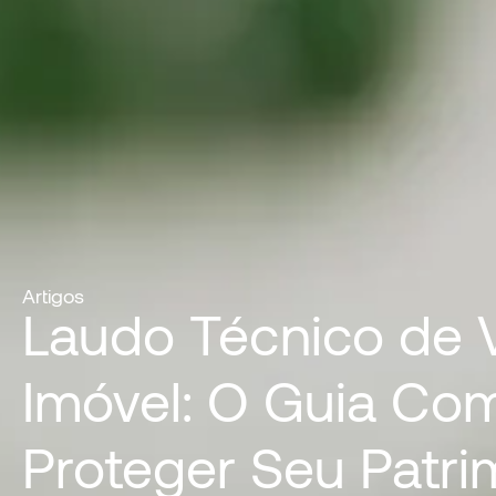
Artigos
Laudo Técnico de V
Imóvel: O Guia Co
Proteger Seu Patri