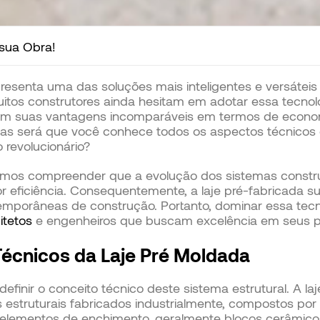
 sua Obra!
resenta uma das soluções mais inteligentes e versáteis 
os construtores ainda hesitam em adotar essa tecnolog
em suas vantagens incomparáveis em termos de econom
 Mas será que você conhece todos os aspectos técnicos
 revolucionário?
samos compreender que a evolução dos sistemas const
 eficiência. Consequentemente, a laje pré-fabricada s
mporâneas de construção. Portanto, dominar essa tecn
itetos
e engenheiros que buscam excelência em seus pr
écnicos da Laje Pré Moldada
efinir o conceito técnico deste sistema estrutural. A l
estruturais fabricados industrialmente, compostos por
 elementos de enchimento, geralmente blocos cerâmic