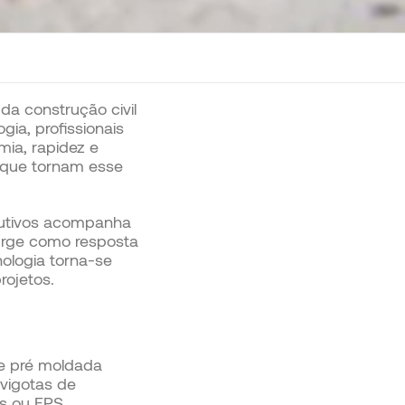
da construção civil
ia, profissionais
ia, rapidez e
 que tornam esse
rutivos acompanha
urge como resposta
ologia torna-se
ojetos.
aje pré moldada
 vigotas de
os ou EPS