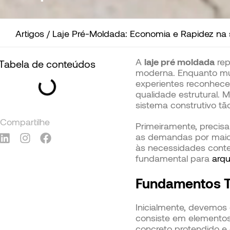
Artigos
/
Laje Pré-Moldada: Economia e Rapidez na
A
laje pré moldada
rep
Tabela de conteúdos
moderna. Enquanto muit
experientes reconhec
qualidade estrutural.
sistema construtivo tão
Compartilhe
Primeiramente, preci
as demandas por maior
às necessidades conte
fundamental para
arqu
Fundamentos T
Inicialmente, devemos d
consiste em elementos 
concreto protendido e