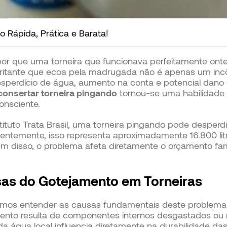
 Rápida, Prática e Barata!
por que uma torneira que funcionava perfeitamente ont
rritante que ecoa pela madrugada não é apenas um in
sperdício de água, aumento na conta e potencial dano e
onsertar torneira pingando
tornou-se uma habilidade 
onsciente.
tuto Trata Brasil, uma torneira pingando pode desperdiç
entemente, isso representa aproximadamente 16.800 lit
lém disso, o problema afeta diretamente o orçamento fam
sas do Gotejamento em Torneiras
amos entender as causas fundamentais deste problema h
ento resulta de componentes internos desgastados ou 
a água local influencia diretamente na durabilidade da