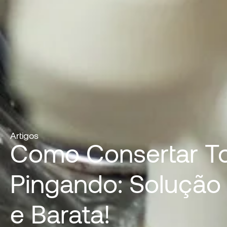
Artigos
Como Consertar To
Pingando: Solução 
e Barata!