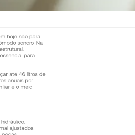
em hoje não para
cômodo sonoro. Na
strutural.
essencial para
ar até 46 litros de
ros anuais por
iliar e o meio
idráulico.
mal ajustados.
s peças.