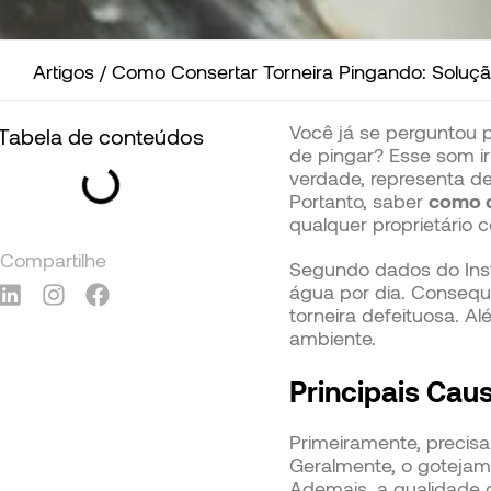
Artigos
/
Como Consertar Torneira Pingando: Solução
Você já se perguntou 
Tabela de conteúdos
de pingar? Esse som i
verdade, representa de
Portanto, saber
como c
qualquer proprietário c
Compartilhe
Segundo dados do Insti
água por dia. Consequ
torneira defeituosa. A
ambiente.
Principais Cau
Primeiramente, precis
Geralmente, o gotejam
Ademais, a qualidade d