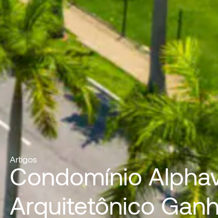
Artigos
Condomínio Alphav
Arquitetônico Ganh