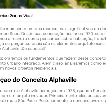
ônico Ganha Vida!
lle
representa um dos marcos mais significativos do de
temporâneo. Desde sua concepção nos anos 1970, este
ormou a maneira como pensamos sobre habitação, trabal
já se perguntou quais são os elementos arquitetônicos 
lphaville tão especial?
 exploraremos os fundamentos que fazem deste conceito 
to urbano integrado. Além disso, analisaremos como es
 novos projetos residenciais.
ução do Conceito Alphaville
o condomínio Alphaville começou em 1973, quando Renat
aram um projeto inovador. Primeiramente, eles buscava
óximo a São Paulo. Posteriormente, o conceito evoluiu p
.