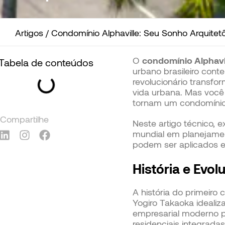
Artigos
/
Condomínio Alphaville: Seu Sonho Arquitet
O
condomínio Alphavi
Tabela de conteúdos
urbano brasileiro con
revolucionário transf
vida urbana. Mas você 
tornam um condomínio A
Compartilhe
Neste artigo técnico,
mundial em planejamen
podem ser aplicados em
História e Evol
A história do primeir
Yogiro Takaoka idealiz
empresarial moderno pr
residenciais integradas