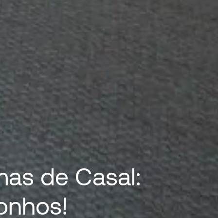
as de Casal:
onhos!