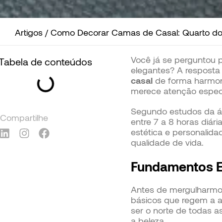
Artigos
/
Como Decorar Camas de Casal: Quarto do
Você já se perguntou 
Tabela de conteúdos
elegantes? A resposta
casal
de forma harmonio
merece atenção espec
Segundo estudos da á
Compartilhe
entre 7 a 8 horas diár
estética e personalid
qualidade de vida.
Fundamentos E
Antes de mergulharmos
básicos que regem a ar
ser o norte de todas a
a beleza.